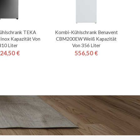
ühlschrank TEKA
Kombi-Kühlschrank Benavent
nox Kapazität Von
CBM200EW Weiß Kapazität
310 Liter
Von 356 Liter
24,50 €
556,50 €
Preis
Preis