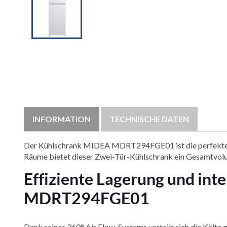
INFORMATION
TECHNISCHE DATEN
Der Kühlschrank MIDEA MDRT294FGE01 ist die perfekte Lösu
Räume bietet dieser Zwei-Tür-Kühlschrank ein Gesamtvolume
Effiziente Lagerung und in
MDRT294FGE01
Dank seines 360° Air Flow-Systems verteilt sich die Kälte g