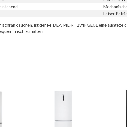
eistehend
Mechanische
Leiser Betri
ühlschrank suchen, ist der MIDEA MDRT294FGE01 eine ausgezeichn
equem frisch zu halten.