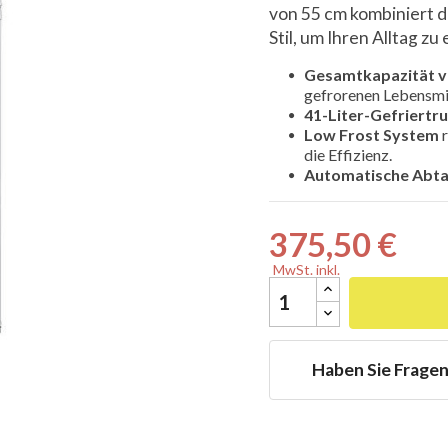
von 55 cm kombiniert d
Stil, um Ihren Alltag zu
Gesamtkapazität vo
gefrorenen Lebensmi
41-Liter-Gefriertr

Low Frost System
r
die Effizienz.
Automatische Abta
375,50 €
MwSt. inkl.
Haben Sie Frage