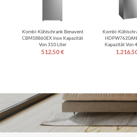
Kombi-Kühlschrank Benavent
Kombi-Kühlschr
CBM18860EX Inox Kapazität
HDPW7620ANP
Von 310 Liter
Kapazität Von 4
512,50 €
1.216,5
Preis
Pre