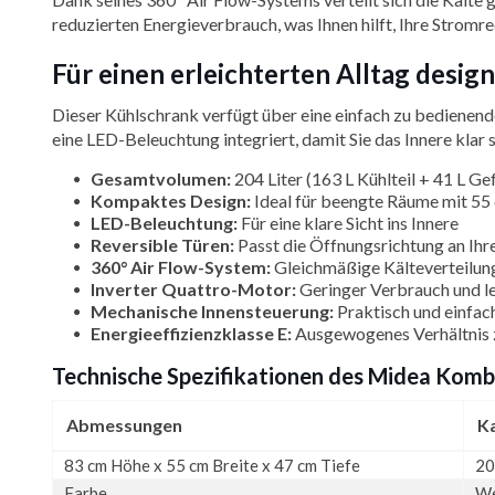
reduzierten Energieverbrauch, was Ihnen hilft, Ihre Stromr
Für einen erleichterten Alltag de
Dieser Kühlschrank verfügt über eine einfach zu bedienend
eine LED-Beleuchtung integriert, damit Sie das Innere kla
Gesamtvolumen:
204 Liter (163 L Kühlteil + 41 L Gef
Kompaktes Design:
Ideal für beengte Räume mit 55
LED-Beleuchtung:
Für eine klare Sicht ins Innere
Reversible Türen:
Passt die Öffnungsrichtung an Ihr
360° Air Flow-System:
Gleichmäßige Kälteverteilun
Inverter Quattro-Motor:
Geringer Verbrauch und le
Mechanische Innensteuerung:
Praktisch und einfac
Energieeffizienzklasse E:
Ausgewogenes Verhältnis 
Technische Spezifikationen des Midea Ko
Abmessungen
K
83 cm Höhe x 55 cm Breite x 47 cm Tiefe
20
Farbe
W