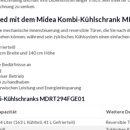
echnung zu senken.
signed mit dem Midea Kombi-Kühlschran
e mechanische Innensteuerung und reversible Türen, die Sie nach d
r sehen können, während sein zyklisches Kühlsystem einen einfac
rierteil)
 cm Breite und 140 cm Höhe
e Bedürfnisse an
g
iser Betrieb
h zu handhaben
zwischen Leistung und Energieeinsparung
mbi-Kühlschranks MDRT294FGE01
apazität
Weitere De
4 Liter (163 L Kühlteil, 41 L Gefrierteil)
Reversible T
eiß
Zyklisches 