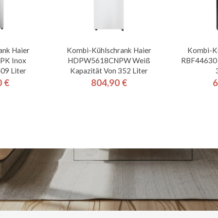
ank Haier
Kombi-Kühlschrank Haier
Kombi-K
K Inox
HDPW5618CNPW Weiß
RBF44630 I
09 Liter
Kapazität Von 352 Liter
0 €
804,90 €
6
is
Preis