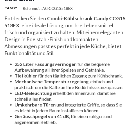
CANDY
Referencia: AC-CCG1S518EX
Entdecken Sie den
Combi-Kühlschrank Candy CCG1S
518EX
, eine ideale Lösung, um Ihre Lebensmittel
frisch und organisiert zu halten. Mit einem eleganten
Design in Edelstahl-Finish und kompakten
Abmessungen passt es perfekt in jede Küche, bietet
Funktionalität und Stil.
252 Liter Fassungsvermögen
für die bequeme
Aufbewahrung all Ihrer Speisen und Getränke.
Tiefkühler
für den täglichen Zugang zum Kühlschrank.
Mechanische Temperaturregelung
, einfach und
praktisch, um die Kälte an Ihre Bedürfnisse anzupassen.
LED-Beleuchtung
erhellt den Innenraum, damit Sie
schnell alles finden.
Umkehrbare Türen
und integrierte Griffe, so dass Sie
es leicht in jedem Raum installieren können.
Geräuschpegel von 41 dB
, für einen ruhigen und
angenehmen Betrieb.