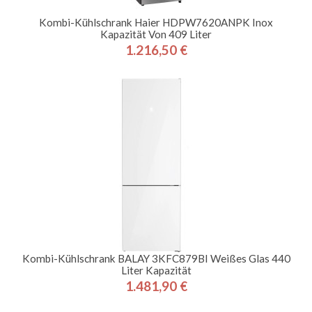
Kombi-Kühlschrank Haier HDPW7620ANPK Inox
Kapazität Von 409 Liter
1.216,50 €
Preis
Kombi-Kühlschrank BALAY 3KFC879BI Weißes Glas 440
Liter Kapazität
1.481,90 €
Preis