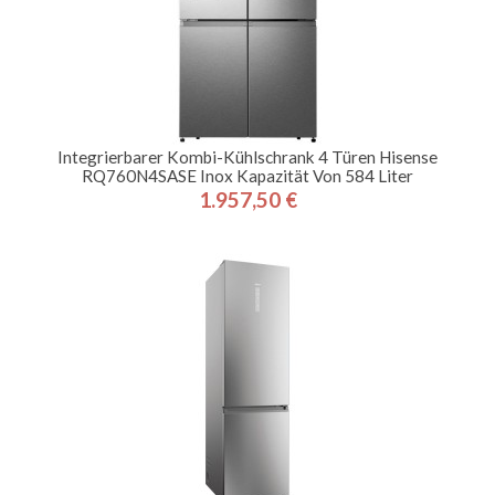
Integrierbarer Kombi-Kühlschrank 4 Türen Hisense
RQ760N4SASE Inox Kapazität Von 584 Liter
1.957,50 €
Preis