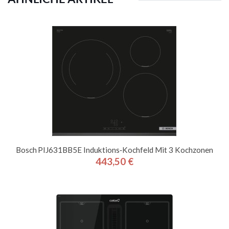
Bosch PIJ631BB5E Induktions‑Kochfeld Mit 3 Kochzonen
443,50 €
Preis