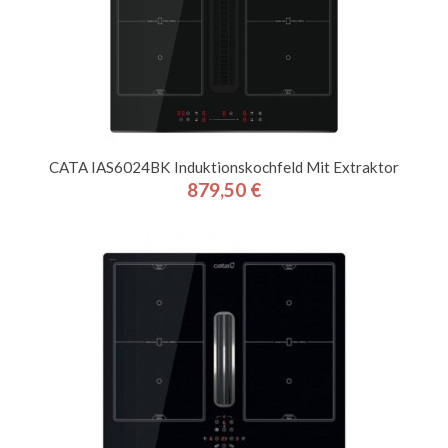
CATA IAS6024BK Induktionskochfeld Mit Extraktor
879,50 €
Preis