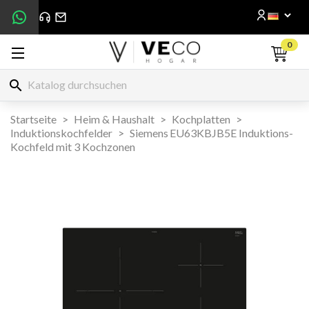
0
search
Startseite
Heim & Haushalt
Kochplatten
Induktionskochfelder
Siemens EU63KBJB5E Induktions-
Kochfeld mit 3 Kochzonen