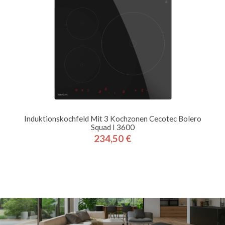
Induktionskochfeld Mit 3 Kochzonen Cecotec Bolero
Squad I 3600
234,50 €
Preis