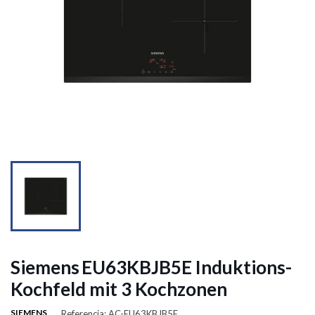


Siemens EU63KBJB5E Induktions-
Kochfeld mit 3 Kochzonen
SIEMENS
Referencia: AC-EU63KBJB5E