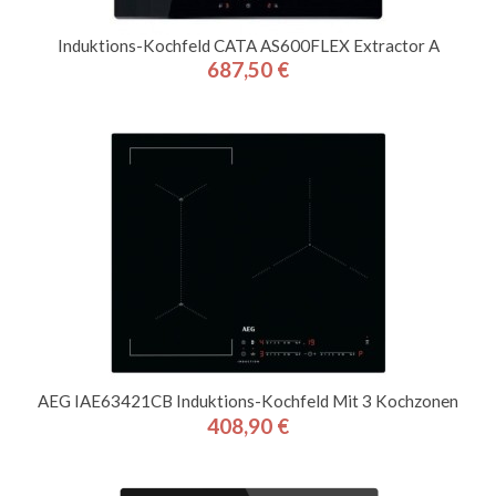
Induktions-Kochfeld CATA AS600FLEX Extractor A
687,50 €
Preis
AEG IAE63421CB Induktions-Kochfeld Mit 3 Kochzonen
408,90 €
Preis