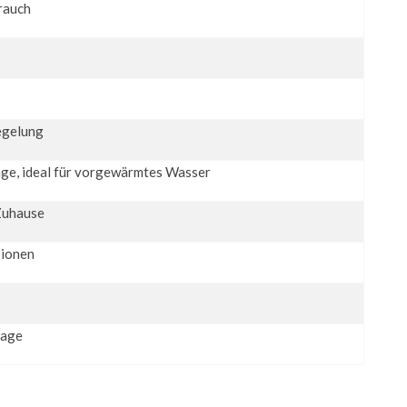
brauch
egelung
age, ideal für vorgewärmtes Wasser
Zuhause
sionen
tage