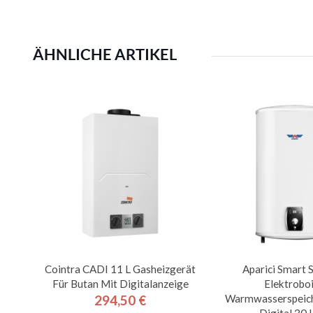
ÄHNLICHE ARTIKEL
Cointra CADI 11 L Gasheizgerät
Aparici Smart
Für Butan Mit Digitalanzeige
Elektroboi
Warmwasserspeich
294,50 €
Preis
Digital 30 L