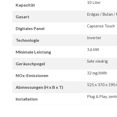
10 Liter
Kapazität
Erdgas / Butan /
Gasart
Capsense Touch
Digitales Panel
Inverter
Technologie
3,6 kW
Minimale Leistung
Sehr niedrig
Geräuschpegel
32 mg/kWh
NOx-Emissionen
525 x 370 x 190
Abmessungen (H x B x T)
Plug & Play, zen
Installation