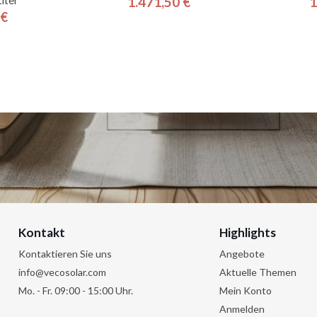
1.471,50 €
1
Preis
 €
is
Kontakt
Highlights
Kontaktieren Sie uns
Angebote
info@vecosolar.com
Aktuelle Themen
Mo. - Fr. 09:00 - 15:00 Uhr.
Mein Konto
Anmelden