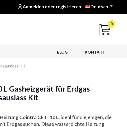
Anmelden oder registrieren
Deutsch

0
BLOG
KONTAKT
asauslass Kit
0 L Gasheizgerät für Erdgas
auslass Kit
Heizung Cointra CETI 10 L
, ideal für diejenigen, die
 mit Erdgas suchen. Diese wasserdichte Heizung