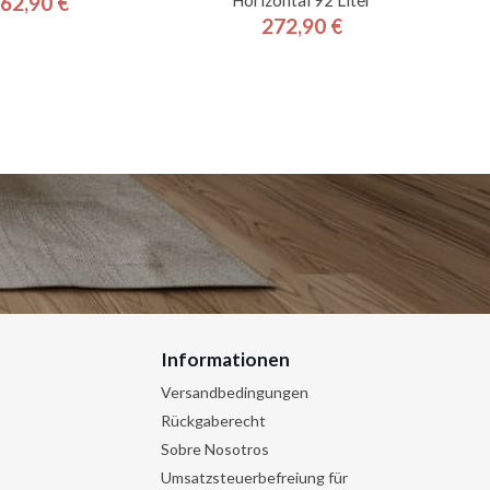
62,90 €
Preis
272,90 €
Preis
Informationen
Versandbedingungen
Rückgaberecht
Sobre Nosotros
Umsatzsteuerbefreiung für