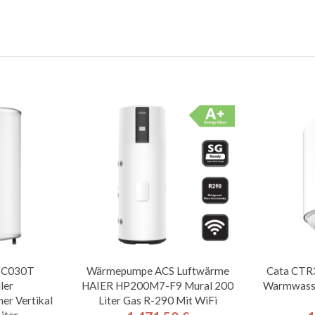
 SC030T
Wärmepumpe ACS Luftwärme
Cata CTR3
ler
HAIER HP200M7-F9 Mural 200
Warmwasser
er Vertikal
Liter Gas R-290 Mit WiFi
iter