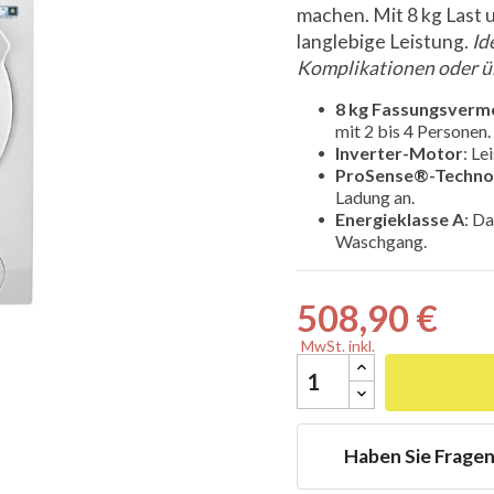
machen. Mit 8 kg Last 
langlebige Leistung.
Id
Komplikationen oder ü
8 kg Fassungsver

mit 2 bis 4 Personen.
Inverter-Motor
: Le
ProSense®-Techno
Ladung an.
Energieklasse A
: Da
Waschgang.
508,90 €
MwSt. inkl.
Haben Sie Frage