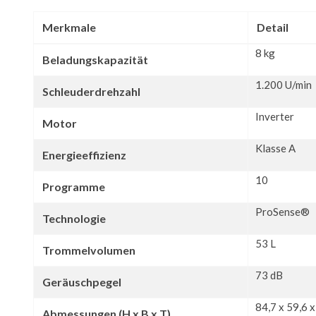
Merkmale
Detail
8 kg
Beladungskapazität
1.200 U/min
Schleuderdrehzahl
Inverter
Motor
Klasse A
Energieeffizienz
10
Programme
ProSense®
Technologie
53 L
Trommelvolumen
73 dB
Geräuschpegel
84,7 x 59,6 
Abmessungen (H x B x T)