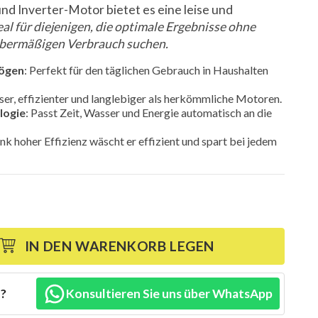
und Inverter-Motor bietet es eine leise und
eal für diejenigen, die optimale Ergebnisse ohne
bermäßigen Verbrauch suchen.
mögen
: Perfekt für den täglichen Gebrauch in Haushalten
iser, effizienter und langlebiger als herkömmliche Motoren.
logie
: Passt Zeit, Wasser und Energie automatisch an die
nk hoher Effizienz wäscht er effizient und spart bei jedem
IN DEN WARENKORB LEGEN
n?
Konsultieren Sie uns über WhatsApp