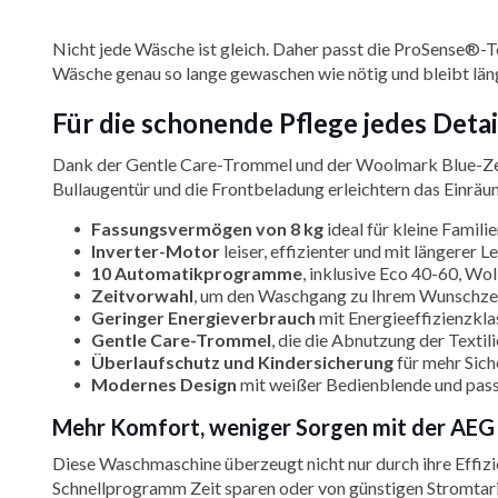
Nicht jede Wäsche ist gleich. Daher passt die ProSense®-T
Wäsche genau so lange gewaschen wie nötig und bleibt läng
Für die schonende Pflege jedes Det
Dank der Gentle Care-Trommel und der Woolmark Blue-Zerti
Bullaugentür und die Frontbeladung erleichtern das Einrä
Fassungsvermögen von 8 kg
ideal für kleine Famili
Inverter-Motor
leiser, effizienter und mit längerer 
10 Automatikprogramme
, inklusive Eco 40-60, Wol
Zeitvorwahl
, um den Waschgang zu Ihrem Wunschzei
Geringer Energieverbrauch
mit Energieeffizienzkla
Gentle Care-Trommel
, die die Abnutzung der Texti
Überlaufschutz und Kindersicherung
für mehr Sich
Modernes Design
mit weißer Bedienblende und pass
Mehr Komfort, weniger Sorgen mit der AE
Diese Waschmaschine überzeugt nicht nur durch ihre Effizi
Schnellprogramm Zeit sparen oder von günstigen Stromtarife