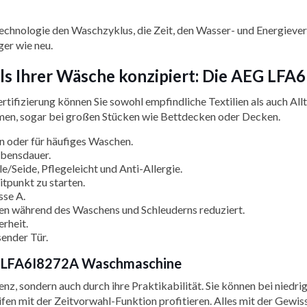
echnologie den Waschzyklus, die Zeit, den Wasser- und Energiever
er wie neu.
ails Ihrer Wäsche konzipiert: Die AEG L
fizierung können Sie sowohl empfindliche Textilien als auch All
umen, sogar bei großen Stücken wie Bettdecken oder Decken.
en oder für häufiges Waschen.
Lebensdauer.
le/Seide, Pflegeleicht und Anti-Allergie.
tpunkt zu starten.
sse A.
lien während des Waschens und Schleuderns reduziert.
erheit.
ender Tür.
G LFA6I8272A Waschmaschine
enz, sondern auch durch ihre Praktikabilität. Sie können bei nie
n mit der Zeitvorwahl-Funktion profitieren. Alles mit der Gewiss