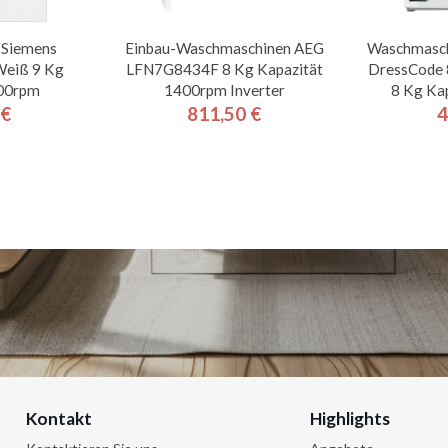
 Siemens
Einbau-Waschmaschinen AEG
Waschmasch
eiß 9 Kg
LFN7G8434F 8 Kg Kapazität
DressCode 
200rpm
1400rpm Inverter
8 Kg Ka
 €
811,50 €
4
is
Preis
Kontakt
Highlights