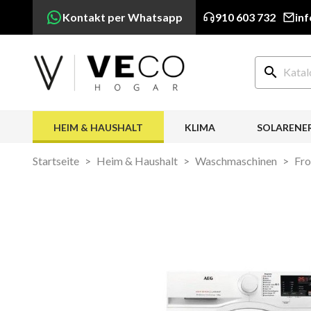
Kontakt per Whatsapp
910 603 732
in
search
HEIM & HAUSHALT
KLIMA
SOLARENE
Startseite
Heim & Haushalt
Waschmaschinen
Fro