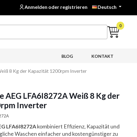
Anmelden oder registrieren
Deutsch

0
BLOG
KONTAKT
ß 8 Kg der Kapazität 1200rpm Inverter
 AEG LFA6I8272A Weiß 8 Kg der
rpm Inverter
8272A
EG LFA6I8272A
kombiniert Effizienz, Kapazität und
ägliche Waschen einfacher und kostengünstiger zu