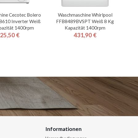
ine Cecotec Bolero
Waschmaschine Whirlpool
8610 Inverter Weiß
FFB8489BVSPT Weiß 8 Kg
pazität 1400rpm
Kapazität 1400rpm
25,50 €
431,90 €
Preis
Preis
Informationen