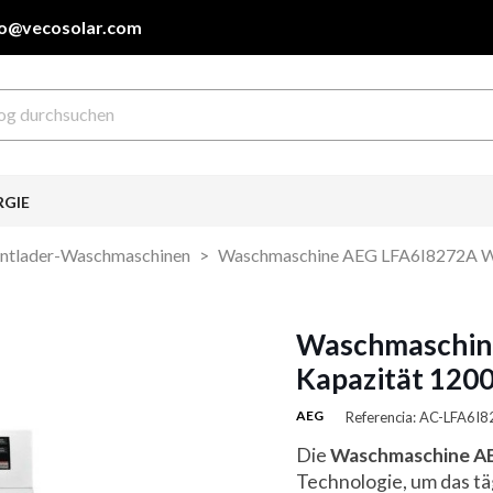
fo@vecosolar.com
RGIE
ntlader-Waschmaschinen
Waschmaschine AEG LFA6I8272A Wei
Waschmaschine
Kapazität 1200
AEG
Referencia: AC-LFA6I
Die
Waschmaschine A
Technologie, um das t