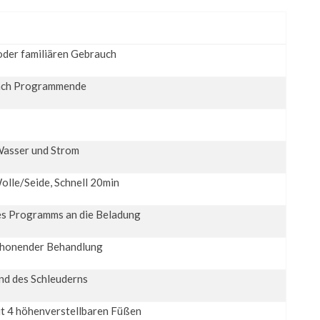
oder familiären Gebrauch
ach Programmende
Wasser und Strom
olle/Seide, Schnell 20min
s Programms an die Beladung
chonender Behandlung
nd des Schleuderns
it 4 höhenverstellbaren Füßen