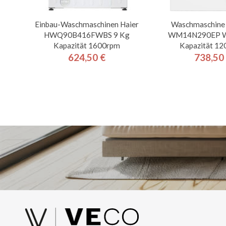
Einbau-Waschmaschinen Haier
Waschmaschine
HWQ90B416FWBS 9 Kg
WM14N290EP W
Kapazität 1600rpm
Kapazität 1
624,50 €
738,50
Preis
Pre