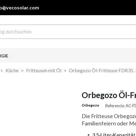
fo@vecosolar.com
RGIE
Küche
Fritteusen mit Öl
Orbegozo Öl-Fritteuse FDR35, 3
Orbegozo Öl-Fr
Orbegozo
Referencia: AC-
Die Fritteuse Orbegozo
Familienfeiern oder M
3,5‑Liter‑Kapazität