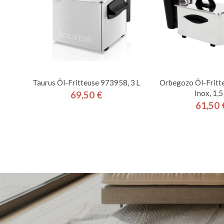
Taurus Öl-Fritteuse 973958, 3 L
Orbegozo Öl-Frit
Inox, 1,5
69,50 €
Preis
61,50 
Pre