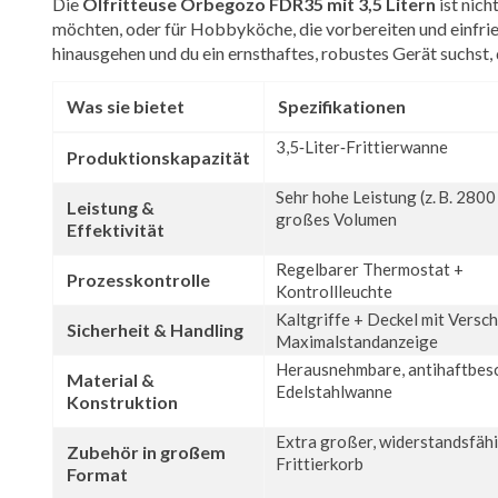
Die
Ölfritteuse Orbegozo FDR35 mit 3,5 Litern
ist nich
möchten, oder für Hobbyköche, die vorbereiten und einfriere
hinausgehen und du ein ernsthaftes, robustes Gerät suchst,
Was sie bietet
Spezifikationen
3,5‑Liter‑Frittierwanne
Produktionskapazität
Sehr hohe Leistung (z. B. 2800
Leistung &
großes Volumen
Effektivität
Regelbarer Thermostat +
Prozesskontrolle
Kontrollleuchte
Kaltgriffe + Deckel mit Versch
Sicherheit & Handling
Maximalstandanzeige
Herausnehmbare, antihaftbes
Material &
Edelstahlwanne
Konstruktion
Extra großer, widerstandsfäh
Zubehör in großem
Frittierkorb
Format