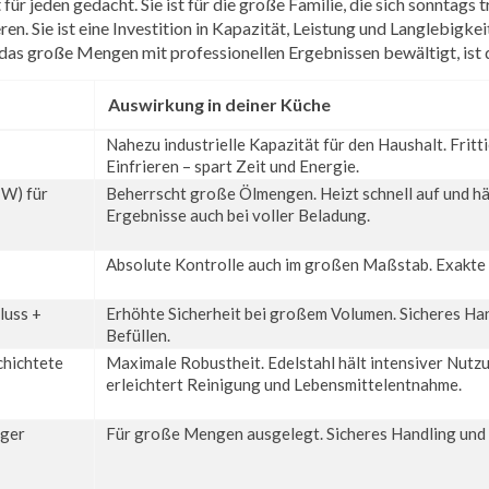
t für jeden gedacht. Sie ist für die große Familie, die sich sonntags 
n. Sie ist eine Investition in Kapazität, Leistung und Langlebigke
 das große Mengen mit professionellen Ergebnissen bewältigt, ist d
Auswirkung in deiner Küche
Nahezu industrielle Kapazität für den Haushalt. Frit
Einfrieren – spart Zeit und Energie.
 W) für
Beherrscht große Ölmengen. Heizt schnell auf und häl
Ergebnisse auch bei voller Beladung.
Absolute Kontrolle auch im großen Maßstab. Exakte 
luss +
Erhöhte Sicherheit bei großem Volumen. Sicheres Han
Befüllen.
chichtete
Maximale Robustheit. Edelstahl hält intensiver Nutzu
erleichtert Reinigung und Lebensmittelentnahme.
iger
Für große Mengen ausgelegt. Sicheres Handling und 