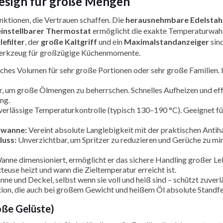
Design für große Mengen
nktionen, die Vertrauen schaffen. Die
herausnehmbare Edelsta
 einstellbarer Thermostat
ermöglicht die exakte Temperaturwahl
efilter
, der
große Kaltgriff
und ein
Maximalstandanzeiger
sind
itswerkzeug für großzügige Küchenmomente.
es Volumen für sehr große Portionen oder sehr große Familien. Ide
, um große Ölmengen zu beherrschen. Schnelles Aufheizen und ef
ng.
verlässige Temperaturkontrolle (typisch 130–190 °C). Geeignet für
lwanne:
Vereint absolute Langlebigkeit mit der praktischen Antiha
luss:
Unverzichtbar, um Spritzer zu reduzieren und Gerüche zu mi
nne dimensioniert, ermöglicht er das sichere Handling großer L
tteuse heizt und wann die Zieltemperatur erreicht ist.
ne und Deckel, selbst wenn sie voll und heiß sind – schützt zuver
ion, die auch bei großem Gewicht und heißem Öl absolute Standfes
oße Gelüste)