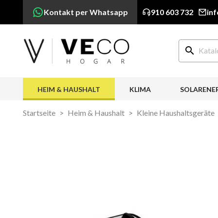
Kontakt per Whatsapp
910 603 732
in
search
HEIM & HAUSHALT
KLIMA
SOLARENE
Startseite
Heim & Haushalt
Kleine Haushaltsgeräte