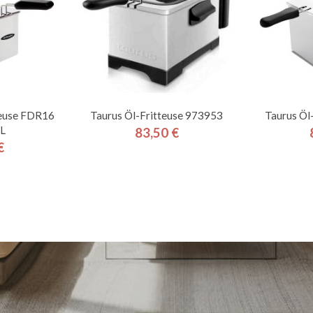
teuse FDR16
Taurus Öl-Fritteuse 973953
Taurus Öl
 L
83,50 €
Preis
€
is