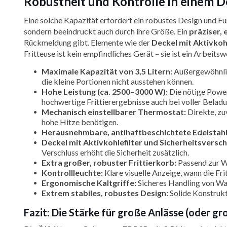
Robustheit und Kontrolle in einem 
Eine solche Kapazität erfordert ein robustes Design und Fu
sondern beeindruckt auch durch ihre Größe. Ein
präziser,
Rückmeldung gibt. Elemente wie der
Deckel mit Aktivkohl
Fritteuse ist kein empfindliches Gerät – sie ist ein Arbe
Maximale Kapazität von 3,5 Litern:
Außergewöhnlich
die kleine Portionen nicht ausstehen können.
Hohe Leistung (ca. 2500–3000 W):
Die nötige Power
hochwertige Frittierergebnisse auch bei voller Beladu
Mechanisch einstellbarer Thermostat:
Direkte, zu
hohe Hitze benötigen.
Herausnehmbare, antihaftbeschichtete Edelstah
Deckel mit Aktivkohlefilter und Sicherheitsversch
Verschluss erhöht die Sicherheit zusätzlich.
Extra großer, robuster Frittierkorb:
Passend zur Wa
Kontrollleuchte:
Klare visuelle Anzeige, wann die Fri
Ergonomische Kaltgriffe:
Sicheres Handling von Wan
Extrem stabiles, robustes Design:
Solide Konstrukt
Fazit: Die Stärke für große Anlässe (oder gr