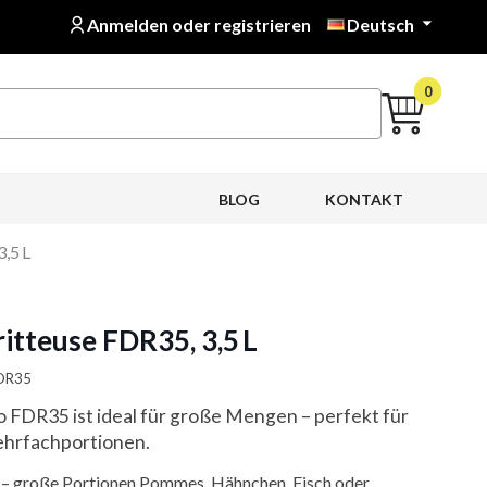
Anmelden oder registrieren
Deutsch

0
BLOG
KONTAKT
,5 L
itteuse FDR35, 3,5 L
FDR35
 FDR35 ist ideal für große Mengen – perfekt für
ehrfachportionen.
– große Portionen Pommes, Hähnchen, Fisch oder