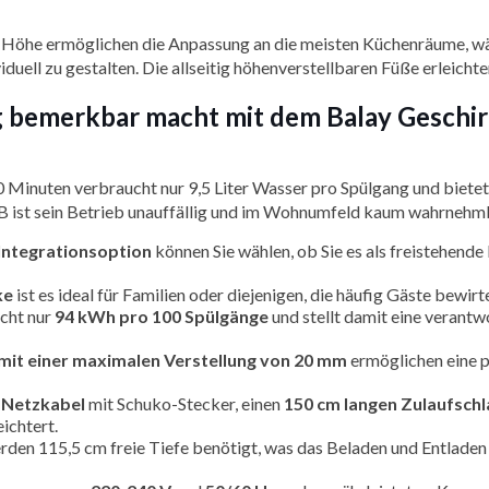
 Höhe ermöglichen die Anpassung an die meisten Küchenräume, w
iduell zu gestalten. Die allseitig höhenverstellbaren Füße erleich
ang bemerkbar macht mit dem Balay Geschi
 Minuten verbraucht nur 9,5 Liter Wasser pro Spülgang und bietet
B ist sein Betrieb unauffällig und im Wohnumfeld kaum wahrnehm
 Integrationsoption
können Sie wählen, ob Sie es als freistehende
ke
ist es ideal für Familien oder diejenigen, die häufig Gäste bewi
cht nur
94 kWh pro 100 Spülgänge
und stellt damit eine verant
mit einer maximalen Verstellung von 20 mm
ermöglichen eine p
 Netzkabel
mit Schuko-Stecker, einen
150 cm langen Zulaufsch
ichtert.
den 115,5 cm freie Tiefe benötigt, was das Beladen und Entladen