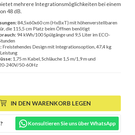
bietet mehrere Integrationsmöglichkeiten bei einem
von 48 dB.
sungen:
84,5x60x60 cm (HxBxT) mit höhenverstellbaren
r, die 115,5 cm Platz beim Öffnen benötigt
brauch:
94 kWh/100 Spülgänge und 9,5 Liter im ECO-
Stunden
:
Freistehendes Design mit Integrationsoption, 47,4 kg
Leistung
lüsse:
1,75 m Kabel, Schläuche 1,5 m/1,9 m und
 220-240V/50-60Hz
IN DEN WARENKORB LEGEN
n?
Konsultieren Sie uns über WhatsApp