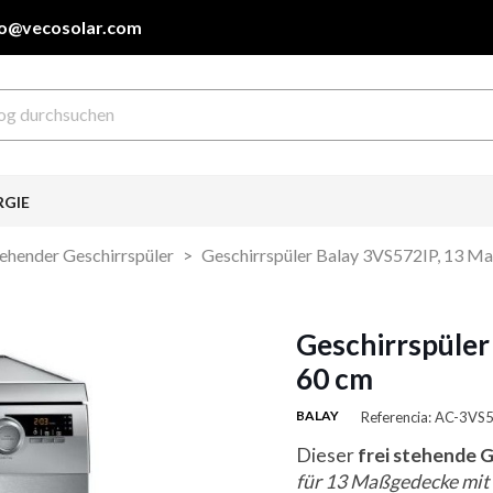
fo@vecosolar.com
RGIE
tehender Geschirrspüler
Geschirrspüler Balay 3VS572IP, 13 M
Geschirrspüler
60 cm
BALAY
Referencia: AC-3VS
Dieser
frei stehende G
für 13 Maßgedecke mit 