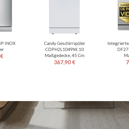
IP INOX
Candy Geschirrspüler
Integrierte
er
CDPH2L1049W, 10
DF27
Maßgedecke, 45 Cm
Ma
 €
is
367,90 €
7
Preis