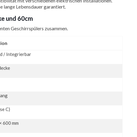
bilität mit verschiedenen elektrischen Installationen.
ne lange Lebensdauer garantiert.
cke und 60cm
zienten Geschirrspülers zusammen.
tion
d / Integrierbar
ecke
gang
se C)
 × 600 mm