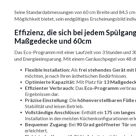
Seine Standardabmessungen von 60 cm Breite und 84,5 cm
Möglichkeit bietet, sein endgültiges Erscheinungsbild indiv
Effizienz, die sich bei jedem Spülg
Maßgedecke und 60cm
Das Eco-Programm mit einer Laufzeit von 3 Stunden und 30
und Energieeinsparung. Mit einem Geräuschpegel von 48 d
Flexible Installation:
Als
frei stehendes Gerät mit
möchten, je nach Ihren ästhetischen Bedürfnissen.
Optimierte Kapazität:
Mit Platz für
13 Maßgedec
Effizienter Verbrauch:
Das
Eco-Programm
verbrau
Ergebnissen dar.
Präzise Einstellung:
Die
höhenverstellbaren Füße 
Stabilität und leisen Betrieb.
Vollständige Anschlüsse:
Enthält ein
175 cm langes
Installation in den meisten Küchenkonfigurationen erle
Bequemer Zugang:
Bei
90 Grad geöffneter Tür
wer
erleichtert.