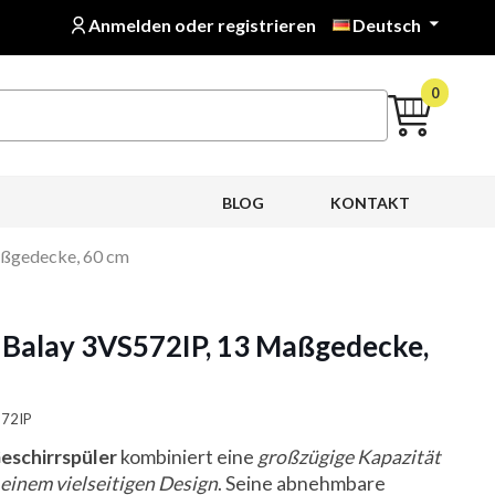
Anmelden oder registrieren
Deutsch

0
BLOG
KONTAKT
aßgedecke, 60 cm
 Balay 3VS572IP, 13 Maßgedecke,
572IP
eschirrspüler
kombiniert eine
großzügige Kapazität
einem vielseitigen Design
. Seine abnehmbare