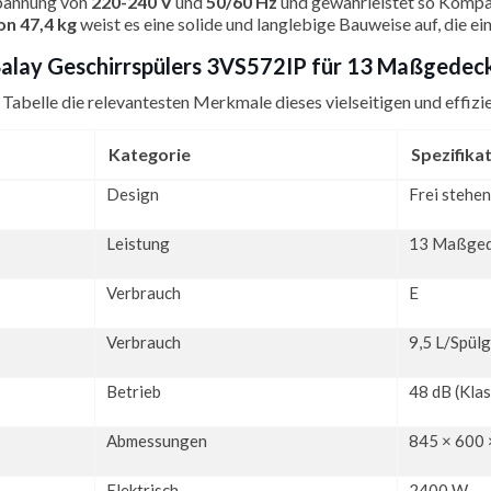
pannung von
220-240 V
und
50/60 Hz
und gewährleistet so Kompati
n 47,4 kg
weist es eine solide und langlebige Bauweise auf, die ei
 Balay Geschirrspülers 3VS572IP für 13 Maßgede
e Tabelle die relevantesten Merkmale dieses vielseitigen und effi
Kategorie
Spezifika
Design
Frei stehen
Leistung
13 Maßged
Verbrauch
E
Verbrauch
9,5 L/Spül
Betrieb
48 dB (Klas
Abmessungen
845 × 600
Elektrisch
2400 W