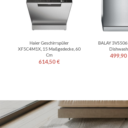
Haier Geschirrspüler
BALAY 3VS506
XF5C4M1X, 15 Maßgedecke, 60
Dishwash
Cm
499,90
Pre
614,50 €
Preis