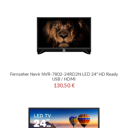
Fernseher Nevir NVR-7802-24RD2N LED 24″ HD Ready
USB / HDMI
130,50 €
Preis