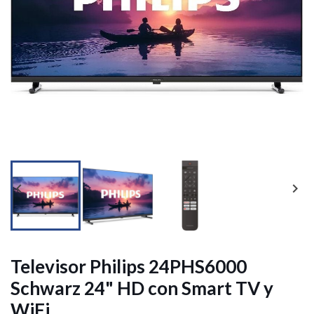




Televisor Philips 24PHS6000
Schwarz 24" HD con Smart TV y
WiFi