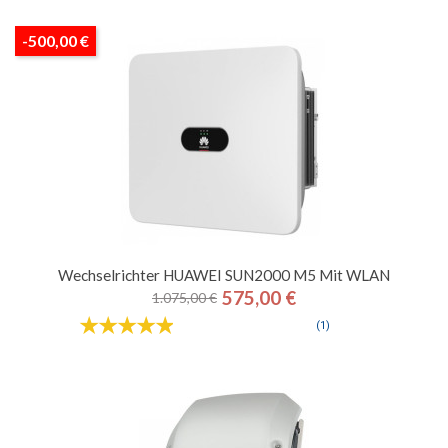
-500,00 €
Wechselrichter HUAWEI SUN2000 M5 Mit WLAN
575,00 €
1.075,00 €
Regulärer
Preis
Preis
(1)