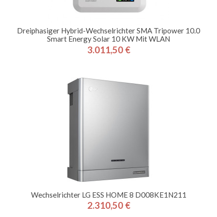
Dreiphasiger Hybrid-Wechselrichter SMA Tripower 10.0
Smart Energy Solar 10 KW Mit WLAN
3.011,50 €
Preis
Wechselrichter LG ESS HOME 8 D008KE1N211
2.310,50 €
Preis