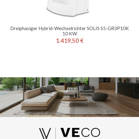
Dreiphasiger Hybrid-Wechselrichter SOLIS S5-GR3P10K
10 KW
1.419,50 €
Preis