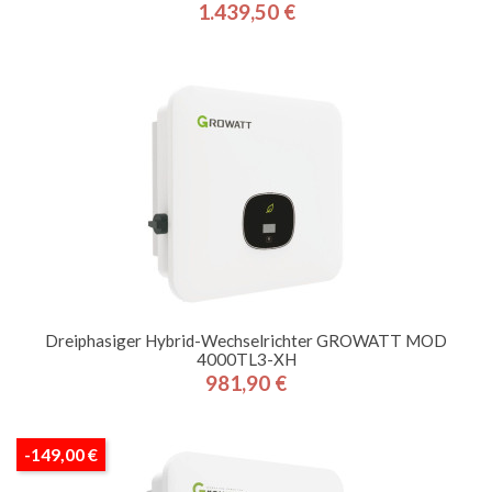
1.439,50 €
Preis
Dreiphasiger Hybrid-Wechselrichter GROWATT MOD
4000TL3-XH
981,90 €
Preis
-149,00 €