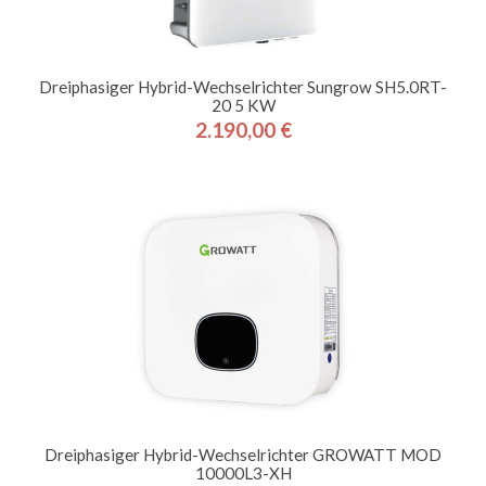
Dreiphasiger Hybrid-Wechselrichter Sungrow SH5.0RT-
20 5 KW
2.190,00 €
Preis
Dreiphasiger Hybrid-Wechselrichter GROWATT MOD
10000L3-XH