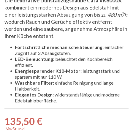
Die
dekorative Dunstabzugshaube Cata VK6000X
kombiniert ein modernes Design aus Edelstahl mit
einer leistungsstarken Absaugung von bis zu
480 m³/h
,
wodurch Rauch und Gerüche effektiv entfernt
werden und eine saubere, angenehme Atmosphäre in
Ihrer Küche entsteht.
Fortschrittliche mechanische Steuerung:
einfacher
Zugriff auf 3 Absaugstufen.
LED-Beleuchtung:
beleuchtet den Kochbereich
effizient.
Energiesparender K10-Motor:
leistungsstark und
sparsam mit nur 110 W.
Waschbare Filter:
einfache Reinigung und lange
Haltbarkeit.
Elegantes Design:
widerstandsfähige und moderne
Edelstahloberfläche.
135,50 €
MwSt. inkl.