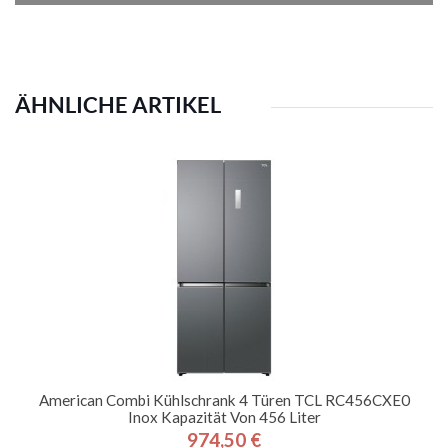
ÄHNLICHE ARTIKEL
American Combi Kühlschrank 4 Türen TCL RC456CXE0
Inox Kapazität Von 456 Liter
974,50 €
Preis